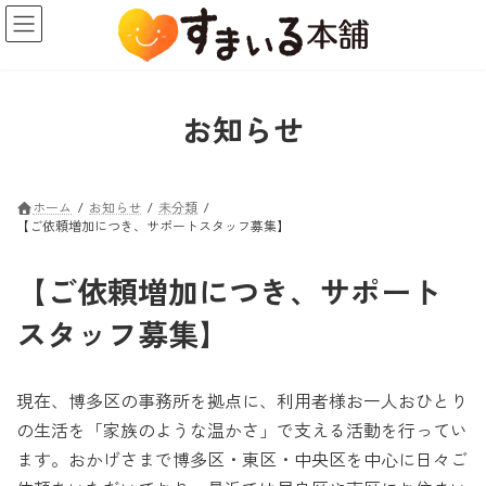
コ
ナ
ン
ビ
テ
ゲ
ン
ー
ツ
シ
お知らせ
へ
ョ
ス
ン
キ
に
ホーム
お知らせ
未分類
ッ
移
【ご依頼増加につき、サポートスタッフ募集】
プ
動
【ご依頼増加につき、サポート
スタッフ募集】
現在、博多区の事務所を拠点に、利用者様お一人おひとり
の生活を「家族のような温かさ」で支える活動を行ってい
ます。おかげさまで博多区・東区・中央区を中心に日々ご