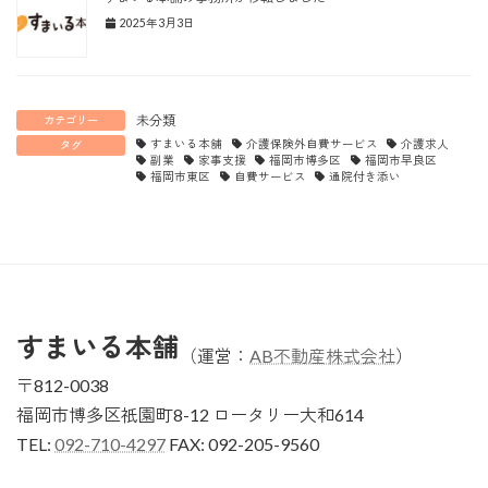
2025年3月3日
未分類
カテゴリー
すまいる本舗
介護保険外自費サービス
介護求人
タグ
副業
家事支援
福岡市博多区
福岡市早良区
福岡市東区
自費サービス
通院付き添い
すまいる本舗
（
運営：
AB不動産株式会社
）
〒812-0038
福岡市博多区祇園町8-12 ロータリー大和614
TEL:
092-710-4297
FAX: 092-205-9560